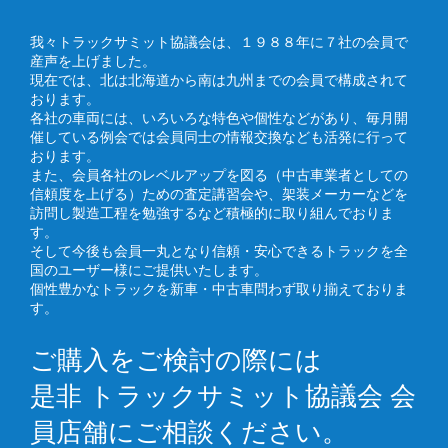
我々トラックサミット協議会は、１９８８年に７社の会員で
産声を上げました。
現在では、北は北海道から南は九州までの会員で構成されて
おります。
各社の車両には、いろいろな特色や個性などがあり、毎月開
催している例会では会員同士の情報交換なども活発に行って
おります。
また、会員各社のレベルアップを図る（中古車業者としての
信頼度を上げる）ための査定講習会や、架装メーカーなどを
訪問し製造工程を勉強するなど積極的に取り組んでおりま
す。
そして今後も会員一丸となり信頼・安心できるトラックを全
国のユーザー様にご提供いたします。
個性豊かなトラックを新車・中古車問わず取り揃えておりま
す。
ご購入をご検討の際には
是非 トラックサミット協議会 会
員店舗にご相談ください。