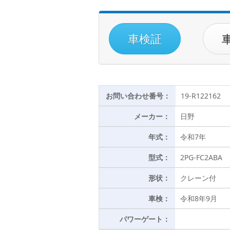
車検証
お問い合わせ番号：
19-R122162
メーカー：
日野
年式：
令和7年
型式：
2PG-FC2ABA
形状：
クレーン付
車検：
令和8年9月
パワーゲート：