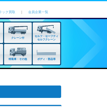
ラック買取
｜
会員企業一覧
セルフ・セーフティ
クレーン付
セルフクレーン
特装車・その他
ボディ・部品等