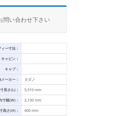
お問い合わせ下さい
ディー寸法：
キャビン：
キャブ：
物メーカー：
タダノ
寸長さ(L)：
5,510 mm
内寸幅(W)：
2,130 mm
寸高さ(H)：
400 mm