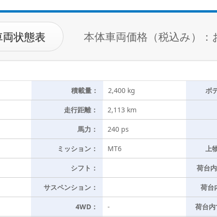
車両状態表
本体車両価格（税込み）：
積載量：
2,400 kg
ボ
走行距離：
2,113 km
馬力：
240 ps
ミッション：
MT6
上
シフト：
荷台内
サスペンション：
荷台
4WD：
-
荷台内