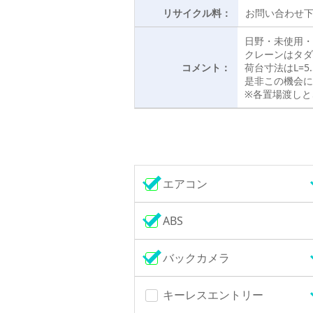
リサイクル料：
お問い合わせ
日野・未使用・
クレーンはタダ
コメント：
荷台寸法はL=5.5
是非この機会に
※各置場渡しと
エアコン
ABS
バックカメラ
キーレスエントリー