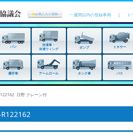
★
お気に入り登録
一週間以内の登録車両
｜
ト
冷凍車・
バン
ミキサー
ダンプ
冷凍ウィング
タンク車
塵芥車
アームロール
バス
R122162 日野 クレーン付
122162