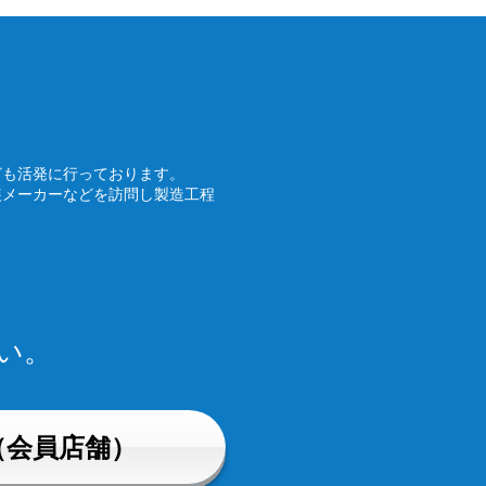
ども活発に行っております。
装メーカーなどを訪問し製造工程
い。
（会員店舗）