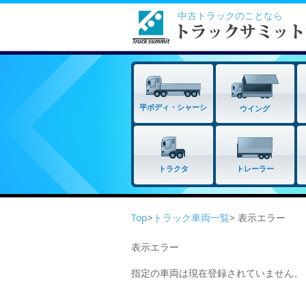
中古トラックのことなら
平ボディ・シャーシ
ウイング
トラクタ
トレーラー
Top
>
トラック車両一覧
> 表示エラー
表示エラー
指定の車両は現在登録されていません。