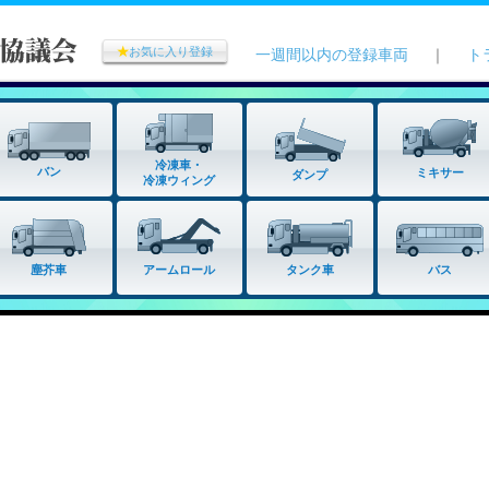
★
お気に入り登録
一週間以内の登録車両
｜
ト
冷凍車・
バン
ミキサー
ダンプ
冷凍ウィング
タンク車
塵芥車
アームロール
バス