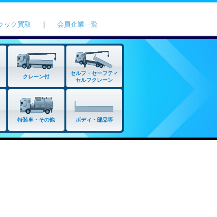
ラック買取
｜
会員企業一覧
セルフ・セーフティ
クレーン付
セルフクレーン
特装車・その他
ボディ・部品等