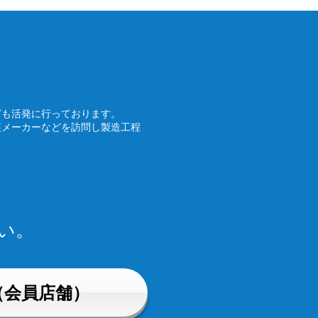
ども活発に行っております。
装メーカーなどを訪問し製造工程
い。
（会員店舗）