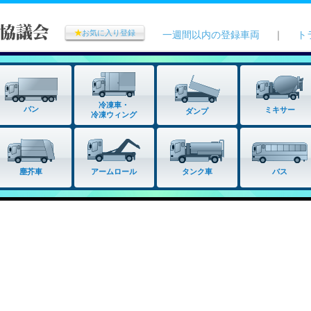
★
お気に入り登録
一週間以内の登録車両
｜
ト
冷凍車・
バン
ミキサー
ダンプ
冷凍ウィング
タンク車
塵芥車
アームロール
バス