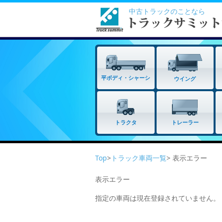
中古トラックのことなら
平ボディ・シャーシ
ウイング
トラクタ
トレーラー
Top
>
トラック車両一覧
> 表示エラー
表示エラー
指定の車両は現在登録されていません。