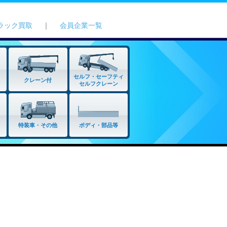
ラック買取
｜
会員企業一覧
セルフ・セーフティ
クレーン付
セルフクレーン
特装車・その他
ボディ・部品等