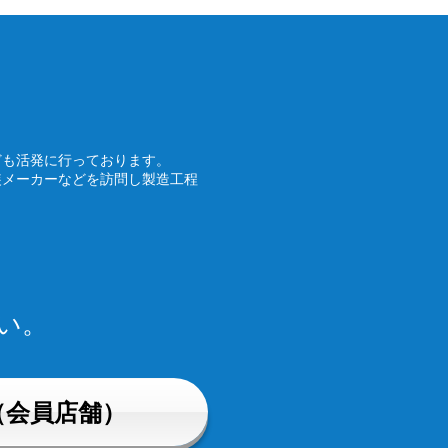
ども活発に行っております。
装メーカーなどを訪問し製造工程
い。
（会員店舗）