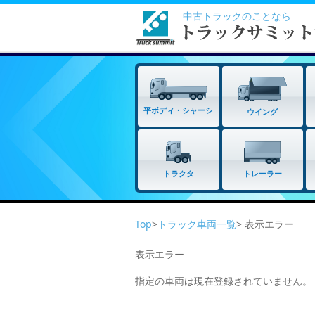
中古トラックのことなら
平ボディ・シャーシ
ウイング
トラクタ
トレーラー
Top
>
トラック車両一覧
> 表示エラー
表示エラー
指定の車両は現在登録されていません。