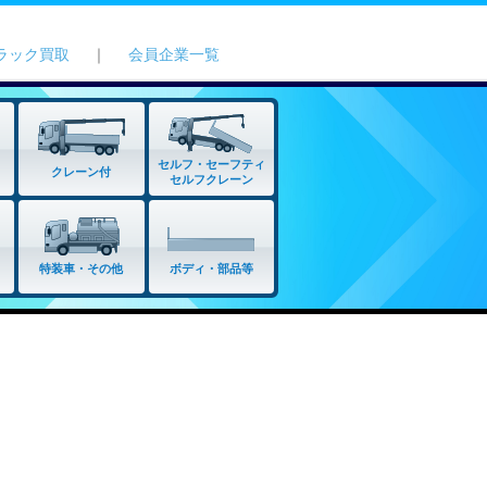
ラック買取
｜
会員企業一覧
セルフ・セーフティ
クレーン付
セルフクレーン
特装車・その他
ボディ・部品等