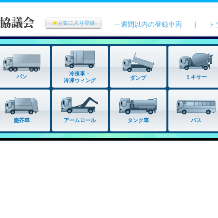
★
お気に入り登録
一週間以内の登録車両
｜
ト
冷凍車・
バン
ミキサー
ダンプ
冷凍ウィング
タンク車
塵芥車
アームロール
バス