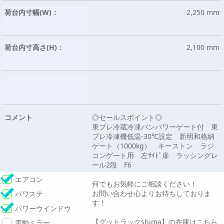
荷台内寸幅(W)：
2,250 mm
荷台内寸高さ(H)：
2,100 mm
コメント
◎セールスポイント◎
東プレ冷蔵冷凍バンパワーゲート付 東
プレ冷凍機低温-30℃設定 新明和格納
ゲート（1000kg） キーストン ラジ
コンゲート用 左ｻｲﾄﾞ扉 ラッシングレ
ール2段 F6
エアコン
何でもお気軽にご相談ください！
お問い合わせ心よりお待ちしておりま
パワステ
す！
パワーウインドウ
【グットラックshima】の在庫はこちら
電動ミラー