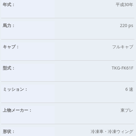
年式：
平成30年
馬力：
220 ps
キャブ：
フルキャブ
型式：
TKG-FK61F
ミッション：
6 速
上物メーカー：
東プレ
形状：
冷凍車・冷凍ウィング