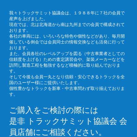
我々トラックサミット協議会は、１９８８年に７社の会員で
産声を上げました。
現在では、北は北海道から南は九州までの会員で構成されて
おります。
各社の車両には、いろいろな特色や個性などがあり、毎月開
催している例会では会員同士の情報交換なども活発に行って
おります。
また、会員各社のレベルアップを図る（中古車業者としての
信頼度を上げる）ための査定講習会や、架装メーカーなどを
訪問し製造工程を勉強するなど積極的に取り組んでおりま
す。
そして今後も会員一丸となり信頼・安心できるトラックを全
国のユーザー様にご提供いたします。
個性豊かなトラックを新車・中古車問わず取り揃えておりま
す。
ご購入をご検討の際には
是非 トラックサミット協議会 会
員店舗にご相談ください。