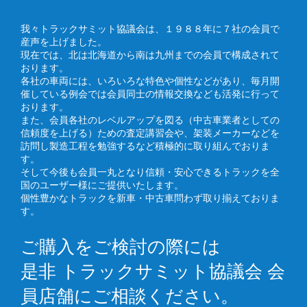
我々トラックサミット協議会は、１９８８年に７社の会員で
産声を上げました。
現在では、北は北海道から南は九州までの会員で構成されて
おります。
各社の車両には、いろいろな特色や個性などがあり、毎月開
催している例会では会員同士の情報交換なども活発に行って
おります。
また、会員各社のレベルアップを図る（中古車業者としての
信頼度を上げる）ための査定講習会や、架装メーカーなどを
訪問し製造工程を勉強するなど積極的に取り組んでおりま
す。
そして今後も会員一丸となり信頼・安心できるトラックを全
国のユーザー様にご提供いたします。
個性豊かなトラックを新車・中古車問わず取り揃えておりま
す。
ご購入をご検討の際には
是非 トラックサミット協議会 会
員店舗にご相談ください。