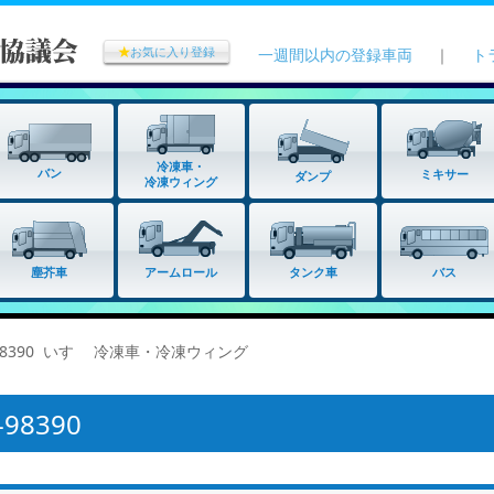
★
お気に入り登録
一週間以内の登録車両
｜
ト
冷凍車・
バン
ミキサー
ダンプ
冷凍ウィング
タンク車
塵芥車
アームロール
バス
-98390 いすゞ 冷凍車・冷凍ウィング
8390