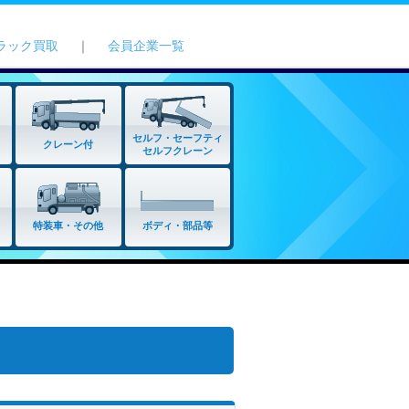
ラック買取
｜
会員企業一覧
セルフ・セーフティ
クレーン付
セルフクレーン
特装車・その他
ボディ・部品等