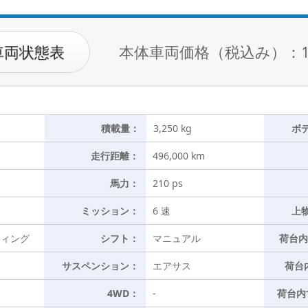
車両状態表
本体車両価格（税込み）：
積載量：
3,250 kg
ボ
走行距離：
496,000 km
馬力：
210 ps
ミッション：
6 速
上
ウィング
シフト：
マニュアル
荷台内
サスペンション：
エアサス
荷台
4WD：
-
荷台内