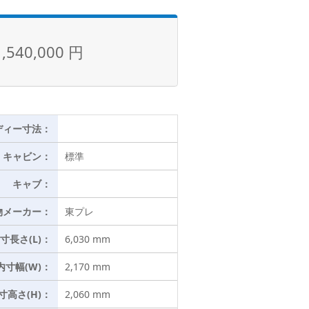
1,540,000 円
ディー寸法：
キャビン：
標準
キャブ：
物メーカー：
東プレ
寸長さ(L)：
6,030 mm
内寸幅(W)：
2,170 mm
寸高さ(H)：
2,060 mm