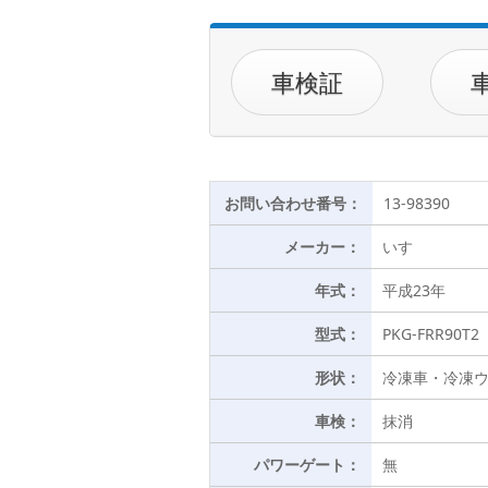
車検証
お問い合わせ番号：
13-98390
メーカー：
いすゞ
年式：
平成23年
型式：
PKG-FRR90T2
形状：
冷凍車・冷凍
車検：
抹消
パワーゲート：
無