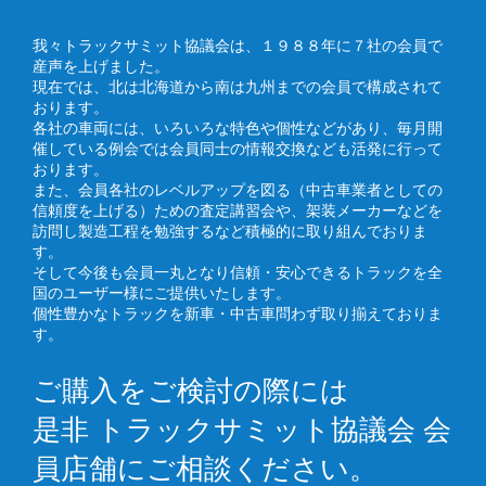
我々トラックサミット協議会は、１９８８年に７社の会員で
産声を上げました。
現在では、北は北海道から南は九州までの会員で構成されて
おります。
各社の車両には、いろいろな特色や個性などがあり、毎月開
催している例会では会員同士の情報交換なども活発に行って
おります。
また、会員各社のレベルアップを図る（中古車業者としての
信頼度を上げる）ための査定講習会や、架装メーカーなどを
訪問し製造工程を勉強するなど積極的に取り組んでおりま
す。
そして今後も会員一丸となり信頼・安心できるトラックを全
国のユーザー様にご提供いたします。
個性豊かなトラックを新車・中古車問わず取り揃えておりま
す。
ご購入をご検討の際には
是非 トラックサミット協議会 会
員店舗にご相談ください。