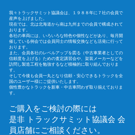
我々トラックサミット協議会は、１９８８年に７社の会員で
産声を上げました。
現在では、北は北海道から南は九州までの会員で構成されて
おります。
各社の車両には、いろいろな特色や個性などがあり、毎月開
催している例会では会員同士の情報交換なども活発に行って
おります。
また、会員各社のレベルアップを図る（中古車業者としての
信頼度を上げる）ための査定講習会や、架装メーカーなどを
訪問し製造工程を勉強するなど積極的に取り組んでおりま
す。
そして今後も会員一丸となり信頼・安心できるトラックを全
国のユーザー様にご提供いたします。
個性豊かなトラックを新車・中古車問わず取り揃えておりま
す。
ご購入をご検討の際には
是非 トラックサミット協議会 会
員店舗にご相談ください。