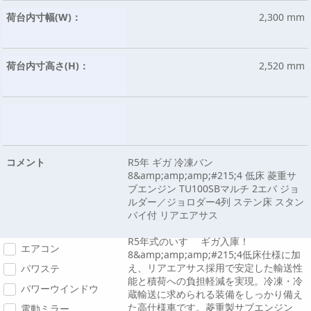
荷台内寸幅(W)：
2,300 mm
荷台内寸高さ(H)：
2,520 mm
コメント
R5年 ギガ 冷凍バン
8&amp;amp;amp;#215;4 低床 菱重サ
ブエンジン TU100SBマルチ 2エバ ジョ
ルダー／ジョロダー4列 ステン床 スタン
バイ付 リアエアサス
R5年式のいすゞ ギガ入庫！
エアコン
8&amp;amp;amp;#215;4低床仕様に加
え、リアエアサス採用で安定した輸送性
パワステ
能と積荷への負担軽減を実現。冷凍・冷
パワーウインドウ
蔵輸送に求められる装備をしっかり備え
た高仕様車です。菱重製サブエンジン
電動ミラー