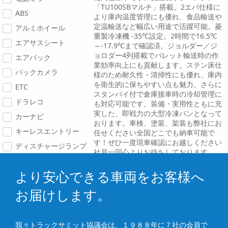
「TU100SBマルチ」搭載、2エバ仕様に
ABS
より庫内温度管理にも優れ、食品輸送や
定温輸送など幅広い用途で活躍可能。菱
アルミホイール
重製冷凍機 -35℃設定。2時間で16.5℃
エアサスシート
～-17.9℃まで確認済。ジョルダー／ジ
ョロダー4列搭載でパレット輸送時の作
エアバック
業効率向上にも貢献します。ステン床仕
バックカメラ
様のため耐久性・清掃性にも優れ、庫内
を衛生的に保ちやすい点も魅力。さらに
ETC
スタンバイ付で倉庫接車時の冷却管理に
ドラレコ
も対応可能です。装備・実用性ともに充
実した、即戦力の大型冷凍バンとなって
カーナビ
おります。車検、塗装、架装も弊社にお
キーレスエントリー
任せください全国どこでも納車可能で
す！ぜひ一度現車確認にお越しください
ディスチャージランプ
社員一同心よりお待ちしております
より安心できる車両をお客様へ
お届けします。
我々トラックサミット協議会は、１９８８年に７社の会員で