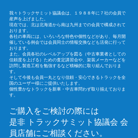
我々トラックサミット協議会は、１９８８年に７社の会員で
産声を上げました。
現在では、北は北海道から南は九州までの会員で構成されて
おります。
各社の車両には、いろいろな特色や個性などがあり、毎月開
催している例会では会員同士の情報交換なども活発に行って
おります。
また、会員各社のレベルアップを図る（中古車業者としての
信頼度を上げる）ための査定講習会や、架装メーカーなどを
訪問し製造工程を勉強するなど積極的に取り組んでおりま
す。
そして今後も会員一丸となり信頼・安心できるトラックを全
国のユーザー様にご提供いたします。
個性豊かなトラックを新車・中古車問わず取り揃えておりま
す。
ご購入をご検討の際には
是非 トラックサミット協議会 会
員店舗にご相談ください。