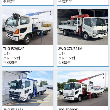
令和2年
平成31年
TKG-FC9JKAP
2WG-XZU721M
日野
日野
クレーン付
クレーン付
平成25年
令和8年
2KG-FD2ABA
2PG-FRR90S1