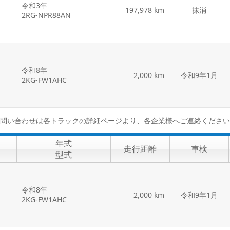
令和3年
197,978 km
抹消
2RG-NPR88AN
令和8年
2,000 km
令和9年1月
2KG-FW1AHC
問い合わせは各トラックの詳細ページより、各企業様へご連絡ください
年式
走行距離
車検
型式
令和8年
2,000 km
令和9年1月
2KG-FW1AHC