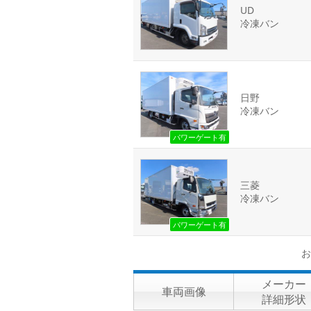
UD
冷凍バン
日野
冷凍バン
パワーゲート有
三菱
冷凍バン
パワーゲート有
お
メーカー
車両画像
詳細形状