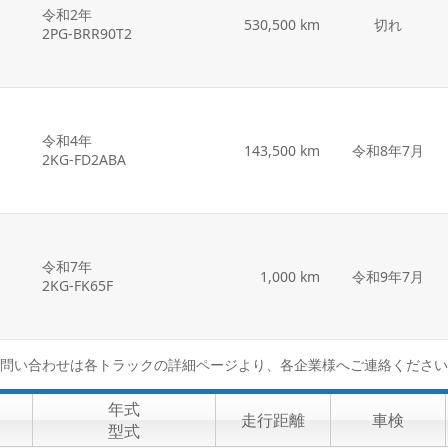
令和2年
530,500 km
切れ
2PG-BRR90T2
令和4年
143,500 km
令和8年7月
2KG-FD2ABA
令和7年
1,000 km
令和9年7月
2KG-FK65F
問い合わせは各トラックの詳細ページより、各企業様へご連絡ください
年式
走行距離
車検
型式