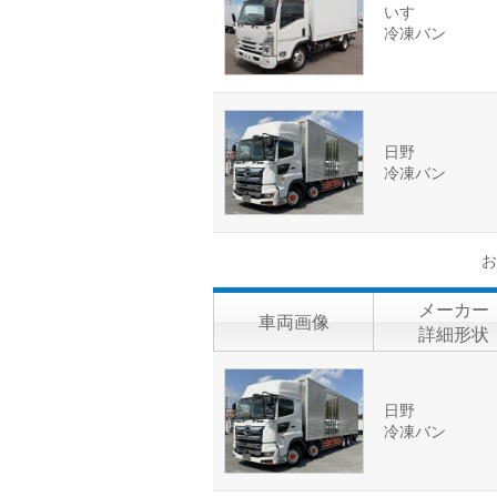
いすゞ
冷凍バン
日野
冷凍バン
お
メーカー
車両画像
詳細形状
日野
冷凍バン