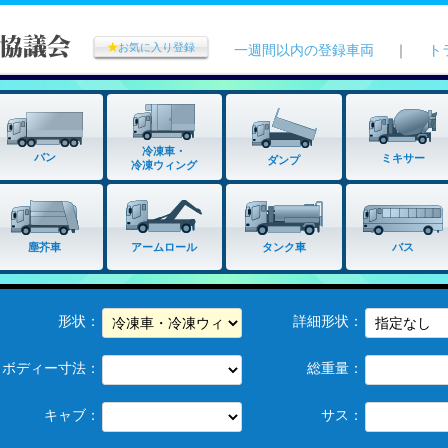
★
お気に入り登録
一週間以内の登録車両
｜
ト
冷凍車・
バン
ミキサー
ダンプ
冷凍ウィング
タンク車
塵芥車
アームロール
バス
形状：
詳細形状：
ボディー寸法：
総重量：
キャブ：
サス：