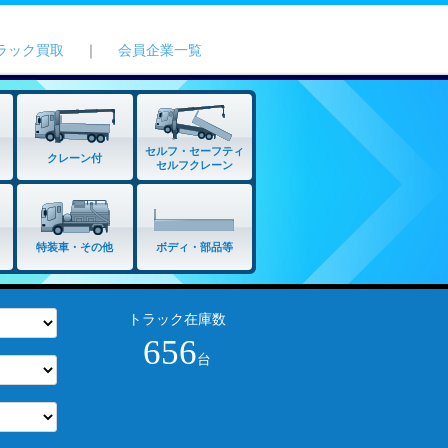
ラック買取
｜
会員企業一覧
セルフ・セーフティ
クレーン付
セルフクレーン
特装車・その他
ボディ・部品等
トラック在庫数
656
台