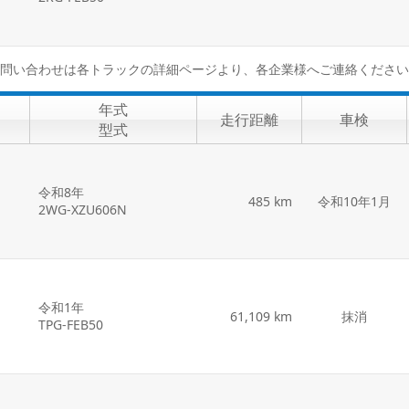
問い合わせは各トラックの詳細ページより、各企業様へご連絡ください
年式
走行距離
車検
型式
令和8年
485 km
令和10年1月
2WG-XZU606N
令和1年
61,109 km
抹消
TPG-FEB50