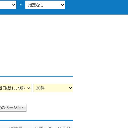
～
次のページ >>