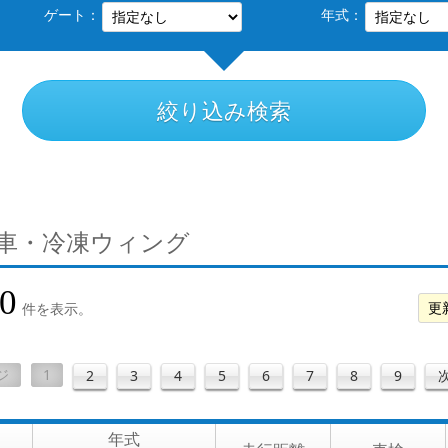
ゲート：
年式：
絞り込み検索
凍車・冷凍ウィング
0
件を表示。
ジ
1
2
3
4
5
6
7
8
9
年式