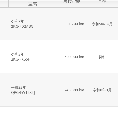
走行距離
車検
型式
令和7年
1,200 km
令和9年10月
2KG-FD2ABG
令和3年
520,000 km
切れ
2KG-FK65F
平成28年
743,000 km
令和8年9月
QPG-FW1EXEJ