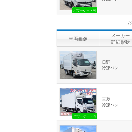
パワーゲート有
お
メーカー
車両画像
詳細形状
日野
冷凍バン
三菱
冷凍バン
パワーゲート有